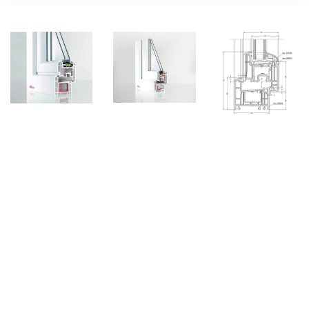
Переглянути
Переглянути
Переглян
Вікна з профілю REHAU Euro-
Design 70 / Ecosol-Design 70
Rehau Euro-Design 70 - це прекрасне рішення для
засклення приватних будинків, квартир, балконів.
Завдяки прекрасним тепловим характеристикам вікна з